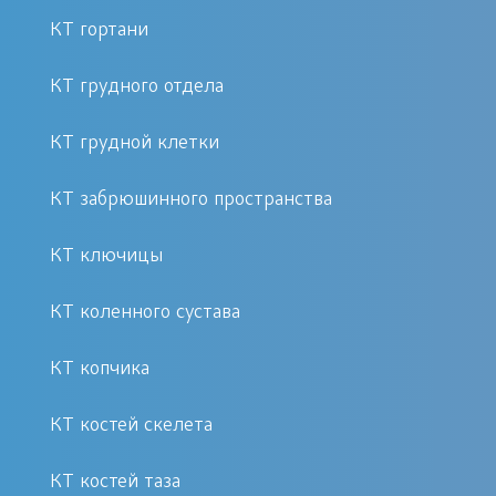
Пищевод сдавлен
КТ гортани
Увеличены лимфоузлы в области
КТ грудного отдела
шеи
Подозрение на новообразование
КТ грудной клетки
щитовидной железы
КТ забрюшинного пространства
Перед исследованием нужно
КТ ключицы
отказаться от употребления
препаратов, содержащих йод, а также
КТ коленного сустава
йодированной соли или
йодсодержащий пищи. Последний
КТ копчика
прием пищи перед КТ должен быть
не менее чем за 8 часов до самой
КТ костей скелета
процедуры.
КТ костей таза