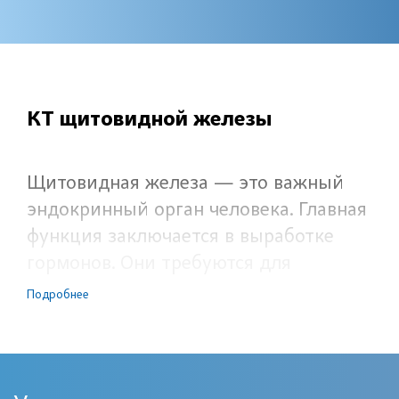
КТ щитовидной железы
Щитовидная железа — это важный
эндокринный орган человека. Главная
функция заключается в выработке
гормонов. Они требуются для
поддержания нормального обмена
Подробнее
веществ и стимулируют работу
иммунной системы. Метод
компьютерной томографии
щитовидной железы основан на