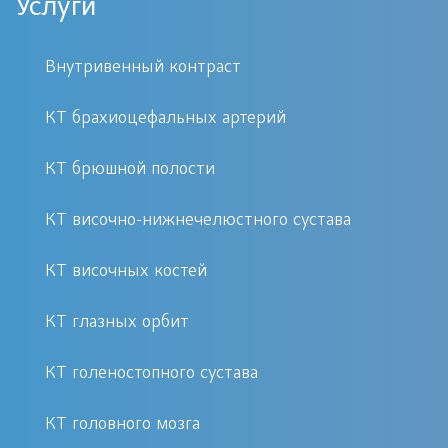
Услуги
уникальных свойствах рентгеновских
лучей, которые проходят через
Внутривенный контраст
диагностируемые органы и
фиксируются специальными
КТ брахиоцефальных артерий
приборами.
КТ брюшной полости
Показания к КТ шеи, гортани, щитовидки разные, но
КТ височно-нижнечелюстного сустава
существуют особенности клинической симптоматики:
КТ височных костей
Голос пациента резко изменен
Патологичные изменения трахеи
КТ глазных орбит
Наличие «комка» в горле,
КТ голеностопного сустава
который приносит дискомфорт
Глотание пищи или жидкостей
КТ головного мозга
происходит с затруднениями