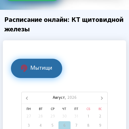
Расписание онлайн: КТ щитовидной
железы
Мытищи
Август,
2026
ПН
ВТ
СР
ЧТ
ПТ
СБ
ВС
27
28
29
30
31
1
2
3
4
5
6
7
8
9