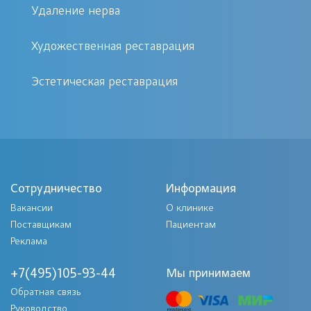
пародонотом. Соответственно,
Удаление нерва
воспаление этих тканей носит
название пародонтоз и пародонтит.
Художественная реставрация
Воспаление десны не в окружности
Эстетическая реставрация
зуба называют гингивит.
Основные причины, приводящие к
воспалению десен следующие:
Сотрудничество
Нарушение гигиенических
Информация
Вакансии
О клинике
процедур
Поставщикам
Пациентам
Авитаминоз
Реклама
Прием некоторых лекарственных
препаратов
+7(495)105-93-44
Мы принимаем
Обратная связь
Ослабление иммунитета
Руководство