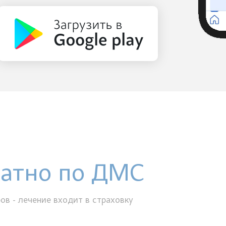
латно по ДМС
ов - лечение входит в страховку