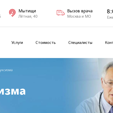
8:
Мытищи
Вызов врача
Б
Лётная, 40
Москва и МО
Еж
Услуги
Стоимость
Специалисты
Кон
уксизма
изма