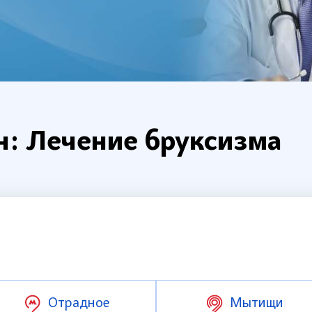
н: Лечение бруксизма
Отрадное
Мытищи