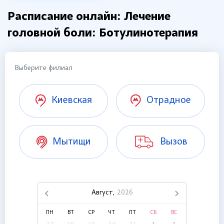
Расписание онлайн: Лечение
головной боли: Ботулинотерапия
Выберите филиал
Киевская
Отрадное
Мытищи
Вызов
Август,
2026
ПН
ВТ
СР
ЧТ
ПТ
СБ
ВС