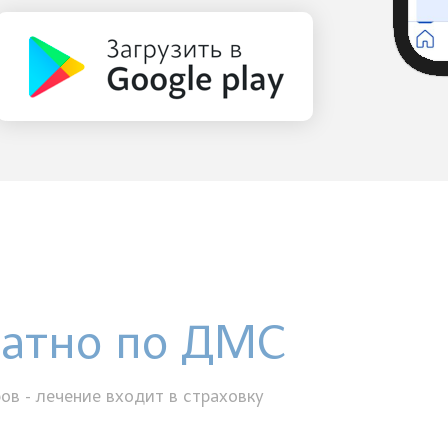
латно по ДМС
ов - лечение входит в страховку