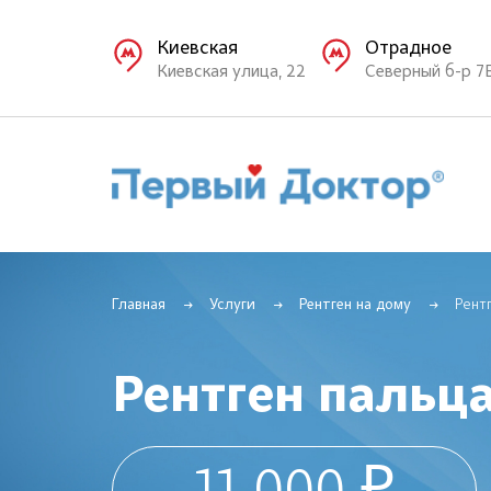
Киевская
Отрадное
Киевская улица, 22
Северный б-р 7
Главная
Услуги
Рентген на дому
Рент
Рентген пальц