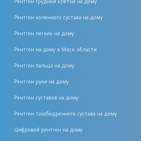
Рентген грудной клетки на дому
инструментального обследования
пациентов с выездом специалиста на
Рентген коленного сустава на дому
дом предоставляет Московская
клиника «Первый Доктор» платно.
Рентген легких на дому
Возможности медцентра включают
Рентген на дому в Моск. области
наличие портативного оборудования
для выполнения рентгенологических
Рентген пальца на дому
снимков вне амбулатории. Цена
обслуживания пациентов на дому
Рентген руки на дому
включает консультацию врача,
Рентген суставов на дому
выполнение диагностики и оказание
необходимой лечебной помощи с
Рентген тазобедренного сустава на дому
назначением последующих
восстановительных мероприятий.
Цифровой рентген на дому