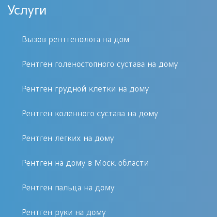
Рентген на дому является крайне
Услуги
удобной услугой позволяющей
оказать помощь тем пациентам, у
Вызов рентгенолога на дом
кого отсутствует возможность
посещения клиники.
Рентген голеностопного сустава на дому
Рентген грудной клетки на дому
Рентген суставов является одним из
основных методов диагностики
Рентген коленного сустава на дому
травм, вывихов и воспалительных
нарушений. Помогает в определении
Рентген легких на дому
и постановке точного диагноза, а
Рентген на дому в Моск. области
также в определения самого плана и
типа лечения. Рентген суставов
Рентген пальца на дому
выявляет как осложнения, так и
вторичные проявления заболеваний
Рентген руки на дому