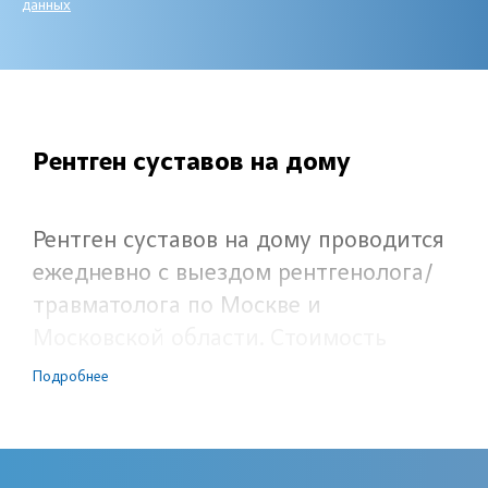
данных
Рентген суставов на дому
Рентген суставов на дому проводится
ежедневно с выездом рентгенолога/
травматолога по Москве и
Московской области. Стоимость
услуги —
11000
руб. в пределах МКАД
Подробнее
(за МКАД, наценка в зависимости от
удаленности).