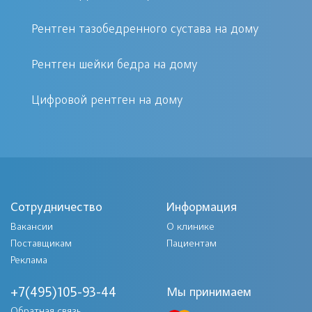
других органов. Тем самым помогая
Рентген тазобедренного сустава на дому
определить, какой тип лечения будет
работать эффективнее в конкретном
Рентген шейки бедра на дому
случае.
Цифровой рентген на дому
Практически все суставы в равной
степени подвержены различным
патологиям, травмам или другим
поражениям. Исходя из того, какие
симптомы наблюдаются у пациента,
Сотрудничество
Информация
данная процедура может быть
Вакансии
О клинике
разделена на два обследования —
Поставщикам
Пациентам
обширное и изолированное.
Реклама
Обширное обследование
+7(495)105-93-44
Мы принимаем
анализируется по состоянию всех
Обратная связь