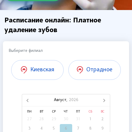
Расписание онлайн: Платное
удаление зубов
Выберите филиал
Киевская
Отрадное
Август,
2026
ПН
ВТ
СР
ЧТ
ПТ
СБ
ВС
27
28
29
30
31
1
2
3
4
5
6
7
8
9