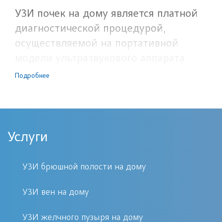
УЗИ почек на дому является платной
диагностической процедурой,
осуществляемой на портативной
модели ультразвукового аппарата
врачом-диагностом многопрофильной
Подробнее
клиники «Первый Доктор» при
оформлении заявки на выезд
персонала. Метод представляет
наиболее доступный и простой
Услуги
способ изучения структурных и
функциональных особенностей
УЗИ брюшной полости на дому
текущего состояния органа, что
определяет его высокий уровень
УЗИ вен на дому
востребованности среди профильных
УЗИ желчного пузыря на дому