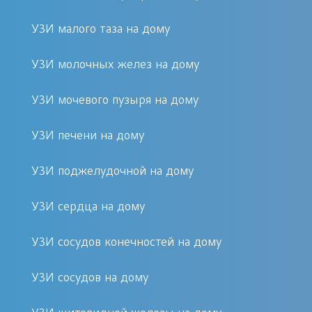
специалистов. В Москве многие
центры оказывают различные виды
УЗИ малого таза на дому
услуг инструментальной диагностики,
но не все имеют возможность
УЗИ молочных желез на дому
проводить обследование в домашних
УЗИ мочевого пузыря на дому
условиях у пациента. Для выполнения
задачи требуется соответствующий
УЗИ печени на дому
уровень технического и
транспортного оснащения медцентра.
УЗИ поджелудочной на дому
Цена выполнения эхографии
УЗИ сердца на дому
включает стоимость вызова
специалиста на дом с проведением
УЗИ сосудов конечностей на дому
диагностики и расшифровкой
полученных данных.
УЗИ сосудов на дому
Когда выполняется УЗИ почек на дому