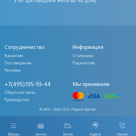
УЗИ щитовидной железы на дому
Проведение обследования с
изучением состояния внутренней
структуры показано в случае
выявления следующих видов
Сотрудничество
Информация
предпосылок, указывающих на
Вакансии
О клинике
текущее патологическое нарушение в
Поставщикам
Пациентам
Реклама
тканях органа:
+7(495)105-93-44
Мы принимаем
пороки в развитии;
Обратная связь
образование каменистых
Руководство
структур внутри полостных
© 2002 – 2026 ООО «Первый Доктор»
протоков;
опухолевая деформация тканей;
процесс воспаления в затяжной
Меню
Запись
Вызов
Адреса
Звонок