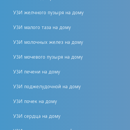
совершенно безболезненен, для него
УЗИ желчного пузыря на дому
отсутствуют противопоказания и
проводить УЗИ сосудов можно так
УЗИ малого таза на дому
часто, как того требуют
диагностические или
УЗИ молочных желез на дому
терапевтические мероприятия. В
УЗИ мочевого пузыря на дому
Москве вы можете обратиться за
платной услугой УЗИ сосудов на дому
УЗИ печени на дому
в клинику «Первый Доктор», где вам
подробно объяснят все условия
УЗИ поджелудочной на дому
проведения диагностики и ответят на
УЗИ почек на дому
ваши возможные вопросы.
УЗИ сердца на дому
Основные методики проведения УЗИ сосудов