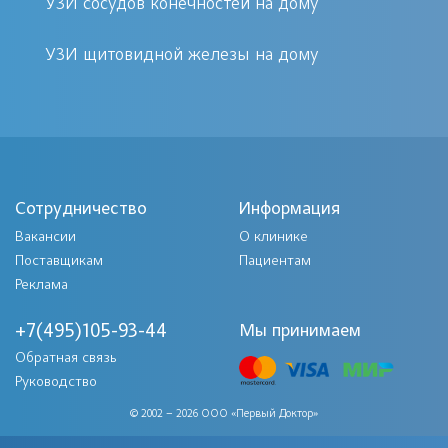
УЗИ сосудов конечностей на дому
Ультразвуковая диагностика сосудов
может проводиться одним из 4
УЗИ щитовидной железы на дому
способов, при этом конкретный
способ требуется для выявления,
дифференциации или уточнения
определенного параметра.
Сотрудничество
Информация
В некоторых случаях для того, чтобы
Вакансии
О клинике
получить полную информацию о
Поставщикам
Пациентам
Реклама
состоянии всей сосудистой системы
организма человека, может
+7(495)105-93-44
Мы принимаем
потребоваться несколько из них или
Обратная связь
даже все четыре:
Руководство
© 2002 – 2026 ООО «Первый Доктор»
В-режим: стандартное