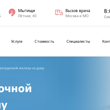
8:
Мытищи
Вызов врача
Б
Лётная, 40
Москва и МО
Еж
Услуги
Стоимость
Специалисты
Кон
желудочной железы на дому
очной
му