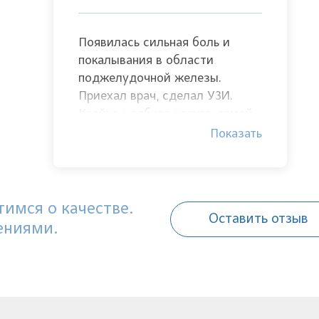
Появилась сильная боль и
покалывания в области
поджелудочной железы.
Приехал врач, сделал УЗИ.
Крайне удобная услуга, самой
никуда ехать не нужно, очень
Показать
комфортно. Спасибо Белякину
Константину Сергеевичу!
имся о качестве.
Оставить отзыв
ениями.