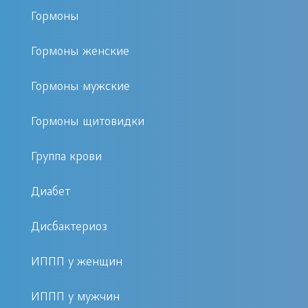
Гормоны
Признаки и симптомы: когда необходимо сдать
анализы на гепатит А
Гормоны женские
Безжелтушная стадия
Гормоны мужские
характеризуется:
Гормоны щитовидки
слабостью;
Группа крови
утомляемостью;
зудом кожи;
Диабет
мышечными болями;
диареей;
Дисбактериоз
болями в подреберье;
ИППП у женщин
рвотой и тошнотой;
повышением температуры тела
ИППП у мужчин