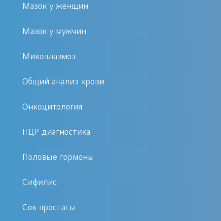
Мазок у женщин
любого другого гормона. Кроме того,
направить на исследование
Мазок у мужчин
количества Т3 врач может посчитать
целесообразным при наличии
Микоплазмоз
следующих признаков:
Общий анализ крови
Жалобы пациента на
Онкоцитология
нервозность и
раздражительность,
ПЦР диагностика
немотивированные вспышки
Половые гормоны
гнева.
Дрожание пальцев рук.
Сифилис
Потеря определенного процента
от массы тела при продолжении
Сок простаты
прежнего образа жизни.