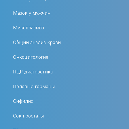
привести к развитию бесплодия,
опухолевому процессу и другим
Мазок у мужчин
серьезным последствиям.
Микоплазмоз
Среди самых распространенных
Общий анализ крови
возбудителей являются:
Онкоцитология
уреаплазма;
хламидиоз;
ПЦР диагностика
трихомониаз;
Половые гормоны
микоплазмоз;
ВПЧ;
Сифилис
гонорея и др.
Сок простаты
Распространение возбудителя