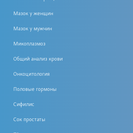
обнаруженной патогенной
Мазок у женщин
клетки в исследуемом
материале.
Мазок у мужчин
Универсальность анализа,
которая открывает возможность
Микоплазмоз
одновременного выявления
Общий анализ крови
возбудителей различной
природы в одном образце.
Онкоцитология
Выявление патогенного
носительства в период
Половые гормоны
инкубации, до момента
Сифилис
выраженности беспокоящей
симптоматики.
Сок простаты
Кратковременность выполнения
исследования, которое занимает