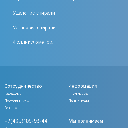
здоровье, и мы оправдываем их
ожидания. Посмотрите отзывы наших
Удаление спирали
клиентов и убедитесь в этом сами.
Установка спирали
Мы ждём вас в нашей клинике!
Фолликулометрия
Сотрудничество
Информация
Вакансии
О клинике
Поставщикам
Пациентам
Реклама
+7(495)105-93-44
Мы принимаем