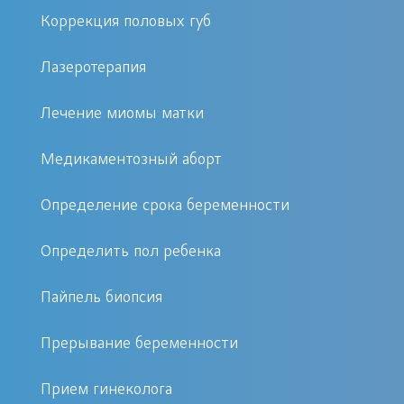
Коррекция половых губ
Это современный и точный метод
Лазеротерапия
диагностики.
Процедура проводится под
Лечение миомы матки
контролем УЗИ, что обеспечивает
высокую точность и безопасность.
Медикаментозный аборт
Результаты исследования можно
получить быстро.
Определение срока беременности
Определить пол ребенка
Как записаться на процедуру?
Пайпель биопсия
Записаться на биопсию CORE в
Москве можно быстро и удобно. Для
Прерывание беременности
этого вам нужно позвонить по
телефону или оставить заявку на
Прием гинеколога