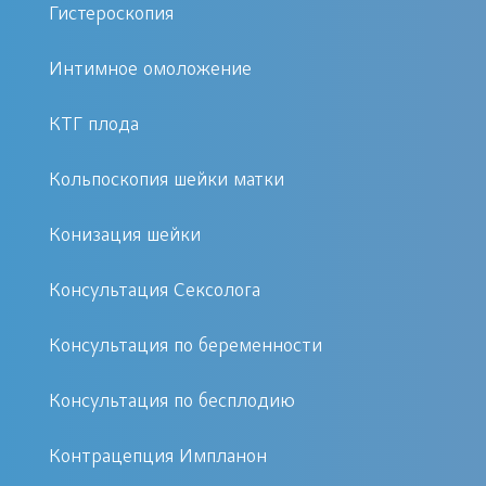
Гистероскопия
CORE-биопсию проводит врач-
маммолог. Процедура проходит под
Интимное омоложение
контролем УЗИ или маммографии.
Она может выполняться как в
КТГ плода
амбулаторных условиях, так и в
Кольпоскопия шейки матки
стационаре.
Конизация шейки
Перед проведением CORE-биопсии
необходимо проконсультироваться с
Консультация Сексолога
врачом. Специалист расскажет о
Консультация по беременности
подготовке к процедуре, возможных
рисках и противопоказаниях.
Консультация по бесплодию
Почему стоит выбрать биопсию
Контрацепция Импланон
CORE?