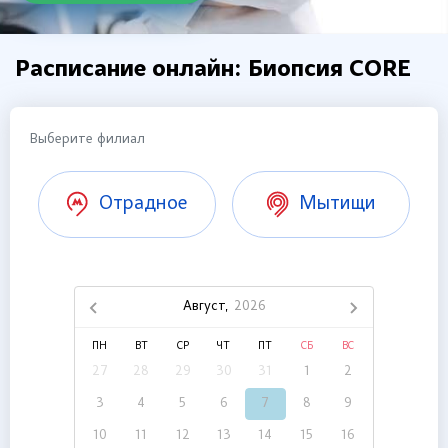
Расписание онлайн: Биопсия CORE
Выберите филиал
Отрадное
Мытищи
Август,
2026
ПН
ВТ
СР
ЧТ
ПТ
СБ
ВС
27
28
29
30
31
1
2
3
4
5
6
7
8
9
10
11
12
13
14
15
16