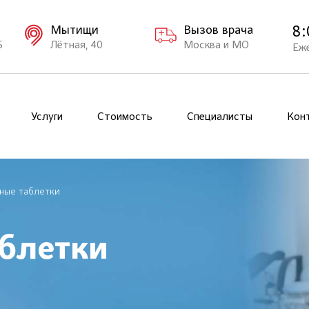
8:
Мытищи
Вызов врача
Б
Лётная, 40
Москва и МО
Еж
Услуги
Стоимость
Специалисты
Кон
ные таблетки
блетки