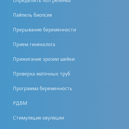
Определить пол ребенка
постоянных стрессов;
неправильного питания и
Пайпель биопсия
нездорового образа жизни в
целом;
Прерывание беременности
инфекционных заболеваний;
Прием гинеколога
интоксикаций организма;
хронической усталости;
Прижигание эрозии шейки
физических и психологических
перенапряжений и др.
Проверка маточных труб
Предположить наличие
Программа беременность
ановуляторных циклов каждая
РДВМ
женщина может с помощью
ежедневного измерения базальной
Стимуляция овуляции
температуры и составления графика