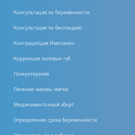
задержки на несколько дней и
даже месяцев;
Консультация по беременности
болезненность менструаций;
Консультация по бесплодию
значительное превышение
сроков менструации;
Контрацепция Импланон
невозможность забеременеть.
Коррекция половых губ
Ановуляторный цикл по
Лазеротерапия
естественным причинам может
наблюдаться у женщин во время
Лечение миомы матки
полового созревания, перед началом
климакса и в период беременности и
Медикаментозный аборт
кормления грудью. В других случаях
Определение срока беременности
ановуляторный цикл возникает из-за: