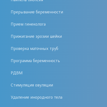
Пайпель биопсия
убедиться в этом, запишитесь на
бесплатную консультацию.
Прерывание беременности
Симптомы острого эндометрита
Прием гинеколога
Острое течение болезни
Прижигание эрозии шейки
характеризуется:
Проверка маточных труб
резкими болями в нижней
Программа беременность
тазовой области живота,
гнойными или водянисто-
РДВМ
кровяными выделениями из
влагалища,
Стимуляция овуляции
высокой температурой.
Удаление инородного тела
Симптомы хронического эндометрита