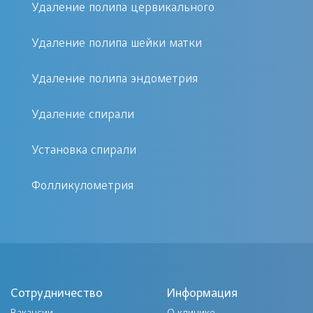
Удаление полипа цервикального
В отличие от острого, хронический
Удаление полипа шейки матки
эндометрит проявляется на порядок
спокойнее:
Удаление полипа эндометрия
легкая ноющая боль в пояснице,
Удаление спирали
нехарактерные выделения-
Установка спирали
необильные,
температура в пределах нормы
Фолликулометрия
Сотрудничество
Информация