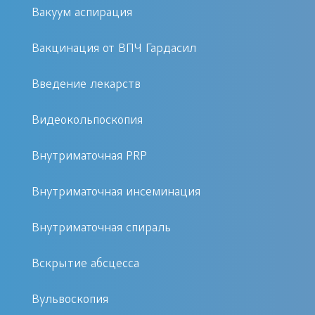
Вакуум аспирация
Инфицирование осуществляется при
халатном отношении к санитарным
Вакцинация от ВПЧ Гардасил
или гигиеническим нормам.
Введение лекарств
Вовремя выявить симптомы и
Видеокольпоскопия
применить методику лечения
поможет слаженный коллектив
Внутриматочная PRP
специалистов диагностической
клиники
. Своевременное
«Первый Доктор»
Внутриматочная инсеминация
лечение — залог будущего здоровья.
Внутриматочная спираль
Последствия отсутствия лечения
Вскрытие абсцесса
В случае применения несовременных
Вульвоскопия