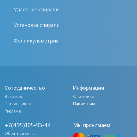
абсолютно безвредных для организма
Удаление спирали
женщины абортов не бывает.
Установка спирали
Преимущества медикаментозного способа аборта
Фолликулометрия
В целом риск осложнений при
подобном способе прерывания
беременности ниже, чем при вакуум-
аспирации и хирургическом аборте.
Сотрудничество
Информация
Вакансии
О клинике
Потому что:
Поставщикам
Пациентам
Реклама
Механически не травмируется
стенка матки, нет риска ее
+7(495)105-93-44
Мы принимаем
сквозной перфорации.
Обратная связь