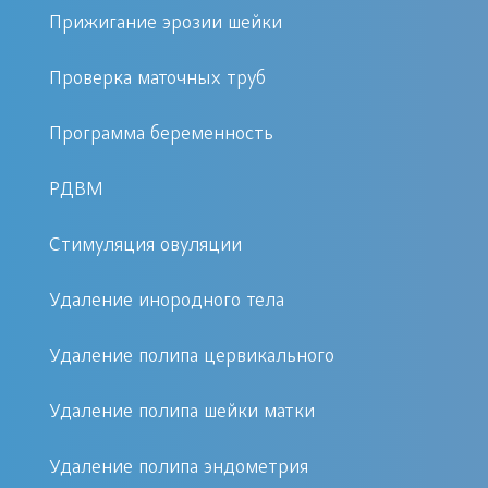
Прижигание эрозии шейки
Что происходит при аборте
Проверка маточных труб
Суть медикаментозного способа
прерывания беременности в
Программа беременность
искусственном моделировании
подобной ситуации. Пациентка
РДВМ
получает таблетки, вследствие
Стимуляция овуляции
приема которых нарушается
гормональный фон, сохраняющий
Удаление инородного тела
беременность. После этого плодное
яйцо отслаивается от стенки матки,
Удаление полипа цервикального
эвакуируется с кровью, и
Удаление полипа шейки матки
беременность на этом прекращается.
Понятно, что как бы нас не убеждали
Удаление полипа эндометрия
в безвредности подобной процедуры,