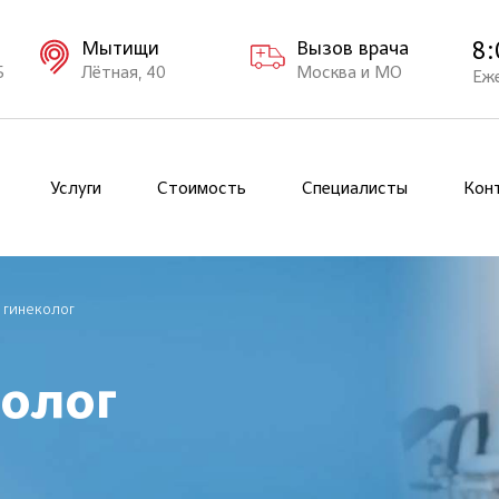
8:
Мытищи
Вызов врача
Б
Лётная, 40
Москва и МО
Еж
Услуги
Стоимость
Специалисты
Кон
 гинеколог
олог