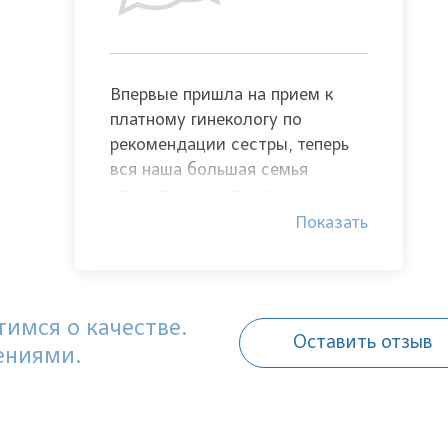
Впервые пришла на прием к
платному гинекологу по
рекомендации сестры, теперь
вся наша большая семья
спешит выразить огромную
благодарность врачу Карлы
Показать
Галине Эмировне!Благодаря её
великолепному отношению и
знанию своего дела на свет
появился наш чудный малыш!
имся о качестве.
Оставить отзыв
Спасибо доктор, здоровья вам!
ениями.