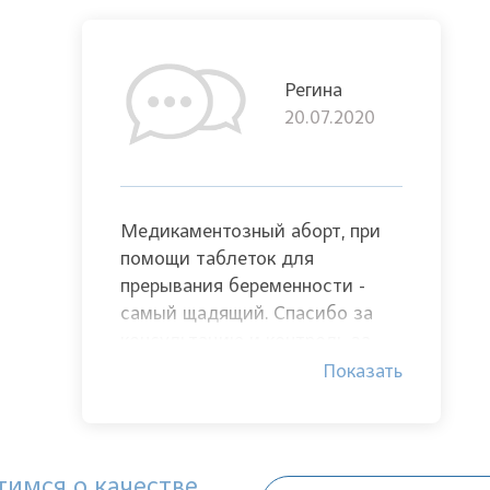
Регина
20.07.2020
Медикаментозный аборт, при
помощи таблеток для
прерывания беременности -
самый щадящий. Спасибо за
консультацию и контроль за
процедурой, Сидоровой Лилии
Показать
Николаевне
имся о качестве.