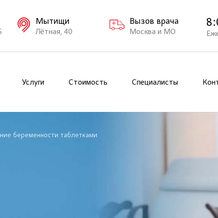
8:
Мытищи
Вызов врача
Б
Лётная, 40
Москва и МО
Еж
Услуги
Стоимость
Специалисты
Кон
ние беременности таблетками