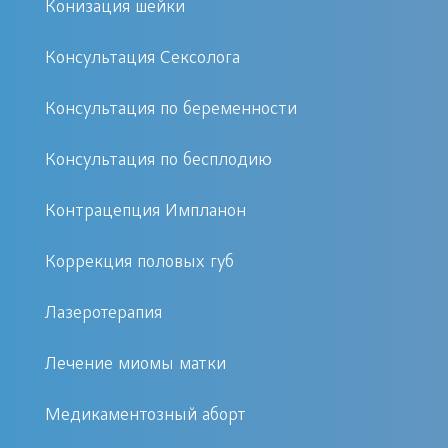
Конизация шейки
осмотр беременной
УЗИ плода, скрининг (1 триместр)
Консультация Сексолога
Общий анализ мочи
Консультация по беременности
Пренатальный скрининг №1 (РАРР-А,
в-ХГЧ)
Консультация по бесплодию
Контрацепция Импланон
14-15 недель
Коррекция половых губ
Консультация акушера-гинеколога,
Лазеротерапия
осмотр беременной
Лечение миомы матки
Медикаментозный аборт
17-18 недель