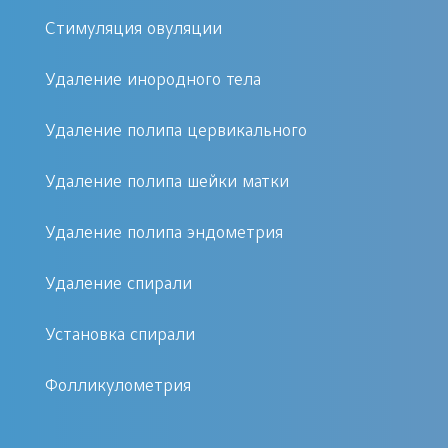
Посев мочи на микрофлору
Стимуляция овуляции
Анализ крови на антирезусные
антитела
Удаление инородного тела
Удаление полипа цервикального
24-26 недель
Удаление полипа шейки матки
Консультация акушера-гинеколога,
Удаление полипа эндометрия
осмотр беременной
Общий анализ мочи
Удаление спирали
Анализ крови на антирезусные
Установка спирали
антитела
УЗИ 3Д \ 4Д
Фолликулометрия
ДопплерометрияГлюкозотолерантный
тест