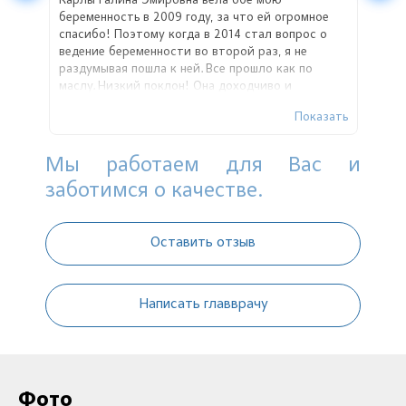
моему
Карлы Галина Эмировна вела обе мою
Не п
беременность в 2009 году, за что ей огромное
Нико
лась
спасибо! Поэтому когда в 2014 стал вопрос о
кажд
ведение беременности во второй раз, я не
волн
раздумывая пошла к ней. Все прошло как по
проф
тно
маслу. Низкий поклон! Она доходчиво и
лько
спокойно все объясняет, не дает поддаться
азать
Показать
етить
панике беременной. Советую теперь ее всем
вна
своим знакомым!
то не
Мы работаем для Вас и
 у
заботимся о качестве.
ьги.
Оставить отзыв
Написать главврачу
Фото