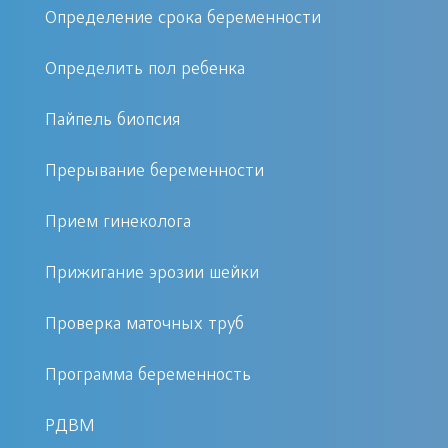
Определение срока беременности
Консультация акушера-гинеколога,
осмотр беременной
Определить пол ребенка
Общий анализ крови
Пайпель биопсия
Общий анализ мочи
УЗИ скрининг (2 триместр)
Прерывание беременности
Анализ крови на антирезусные
антитела
Прием гинеколога
Прижигание эрозии шейки
20-22 недели беременности
Проверка маточных труб
Консультация акушера-гинеколога,
Программа беременность
осмотр беременной
РДВМ
Общий анализ мочи