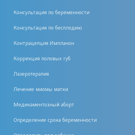
уменьшается, а непосредственно
Консультация по беременности
перед менструацией может опять
увеличиваться.
Консультация по бесплодию
Также выделения усиливаются после
полового акта, в них могут отмечаться
Контрацепция Импланон
небольшие комочки.
Нормальные физиологические
Коррекция половых губ
выделения никогда не вызывают зуда
Лазеротерапия
и раздражения кожи промежности.
Лечение миомы матки
Когда бить тревогу
Медикаментозный аборт
Начинать волноваться надо тогда,
когда выделения меняют свой
Определение срока беременности
характер. Если увеличивается объем,