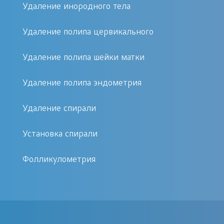
сопровождается пропотеванием
Удаление инородного тела
большого количества жидкости через
Удаление полипа цервикального
слизистую оболочку. Такие
выделения, помимо интенсивного
Удаление полипа шейки матки
окрашивания в желтый цвет, чаще
всего приобретают и резкий
Удаление полипа эндометрия
неприятный запах.
Удаление спирали
Основные причины желтых выделений
Установка спирали
Усиление выделений может
Фолликулометрия
наблюдаться при воспалительных
процессах во всех органах половой
сферы: