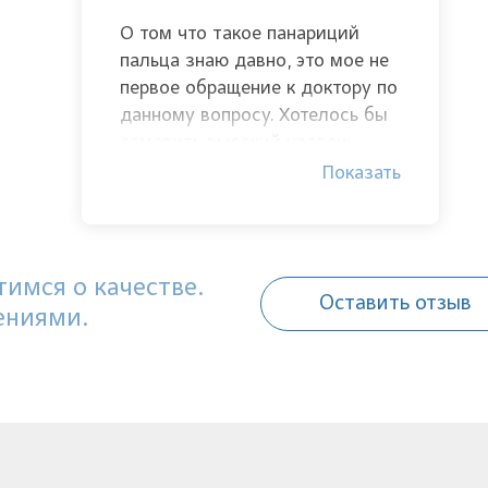
О том что такое панариций
пальца знаю давно, это мое не
первое обращение к доктору по
данному вопросу. Хотелось бы
отметить высокий уровень
профессионализма хирурга
Показать
клиники. Спасибо за решение
моей проблемы!
имся о качестве.
Оставить отзыв
ениями.