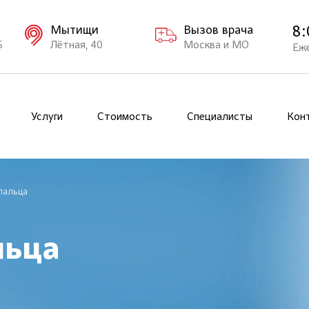
8:
Мытищи
Вызов врача
Б
Лётная, 40
Москва и МО
Еж
Услуги
Стоимость
Специалисты
Кон
пальца
льца