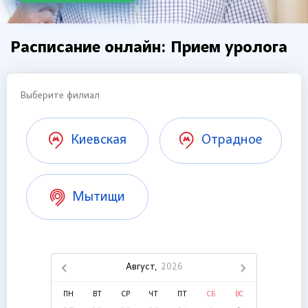
Расписание онлайн: Прием уролога
Выберите филиал
Киевская
Отрадное
Мытищи
Август,
2026
ПН
ВТ
СР
ЧТ
ПТ
СБ
ВС