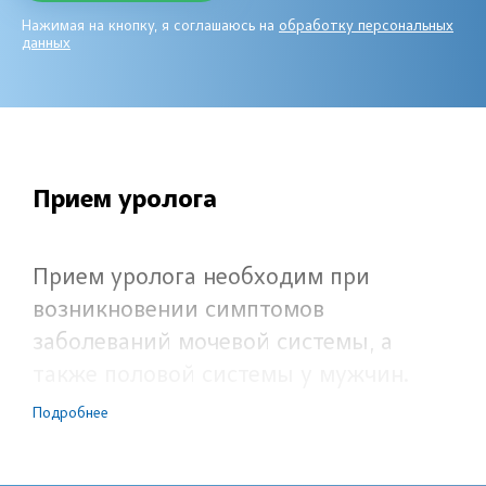
Нажимая на кнопку, я соглашаюсь на
обработку персональных
данных
Прием уролога
Прием уролога необходим при
возникновении симптомов
заболеваний мочевой системы, а
также половой системы у мужчин.
Наиболее распространенными среди
Подробнее
подобных патологий являются
воспалительные заболевания