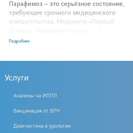
Парафимоз – это серьёзное состояние,
требующее срочного медицинского
вмешательства. Медцентр «Первый
Доктор» предлагает услугу
вправления парафимоза на платной
Подробнее
основе по доступной цене. Наши
специалисты проводят процедуру
качественно и с минимальным
дискомфортом для пациента. Вы
Услуги
можете быстро записаться на прием,
ознакомившись с отзывами
Анализы на ИППП
довольных пациентов на нашем сайте.
Вакцинация от ВПЧ
Показания к проведению
Диагностика в урологии