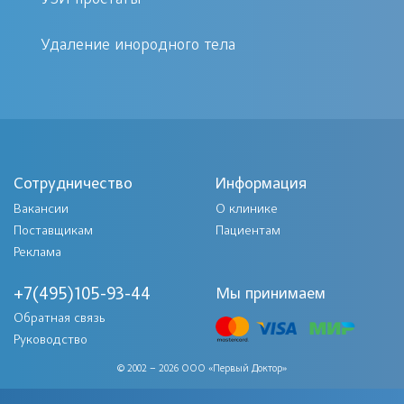
время процедуры.
Возможность быстрой записи на
Удаление инородного тела
прием онлайн.
Высокие оценки в отзывах наших
пациентов.
Подготовка к процедуре
Сотрудничество
Информация
Вакансии
Перед процедурой рекомендуется
О клинике
Поставщикам
Пациентам
соблюдать стандартные правила
Реклама
гигиены. Если у вас есть хронические
заболевания, обязательно сообщите
+7(495)105-93-44
Мы принимаем
об этом врачу. Противопоказания к
Обратная связь
Руководство
проведению процедуры обсудит с
© 2002 – 2026 ООО «Первый Доктор»
вами специалист на предварительной
консультации.