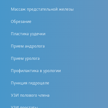
Специалист мягко вправляет головку
пениса под местной анестезией,
Массаж предстательной железы
снижая болевые ощущения. Если
Обрезание
консервативные методы не помогают,
возможно проведение хирургического
Пластика уздечки
вмешательства (циркумцизия).
Прием андролога
Преимущества процедуры в клинике
«Первый Доктор»
Прием уролога
Профилактика в урологии
Квалифицированные и опытные
врачи-урологи.
Пункция гидроцеле
Современные методы
обезболивания.
УЗИ полового члена
Минимальный дискомфорт во
УЗИ простаты