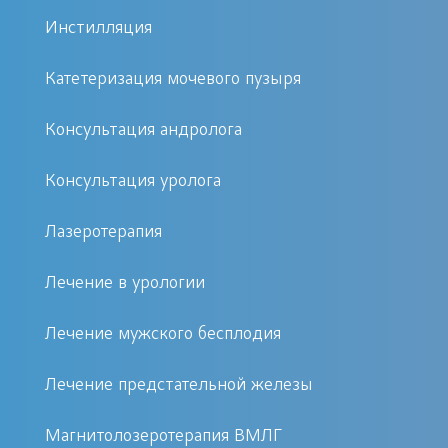
Вправление парафимоза показано в
Инстилляция
случаях, когда головка полового члена
оказывается зажатой плотной
Катетеризация мочевого пузыря
крайней плотью, что вызывает боль,
отек и нарушение кровообращения.
Консультация андролога
Процедура необходима для
Консультация уролога
предотвращения серьезных
осложнений, таких как некроз тканей
Лазеротерапия
и необходимость хирургического
вмешательства.
Лечение в урологии
Как проходит процедура
Лечение мужского бесплодия
Лечение предстательной железы
Процедура вправления парафимоза
проводится быстро и безопасно.
Магнитолозеротерапия ВМЛГ