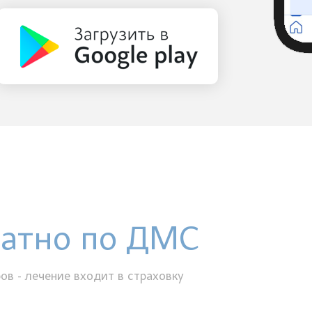
латно по ДМС
ов - лечение входит в страховку