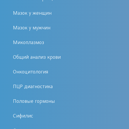
герпес;
Мазок у женщин
цитомегаловирус;
ВИЧ;
Мазок у мужчин
все виды гепатита;
Микоплазмоз
мононуклеоз;
ИППП;
Общий анализ крови
онковирусы;
туберкулез;
Онкоцитология
листерии;
ПЦР диагностика
хеликобактерии;
кандида и др.
Половые гормоны
Имея в хранилище эталоны
Сифилис
разнообразия видов возбудителей