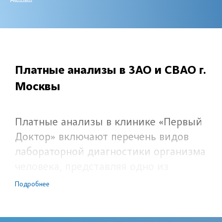
Платные анализы в ЗАО и СВАО г.
Москвы
Платные анализы в клинике «Первый
Доктор» включают перечень видов
лабораторной диагностики организма
человека, представляя одно из
основных направлений,
Подробнее
определяющих патологическое
состояние при многочисленном их