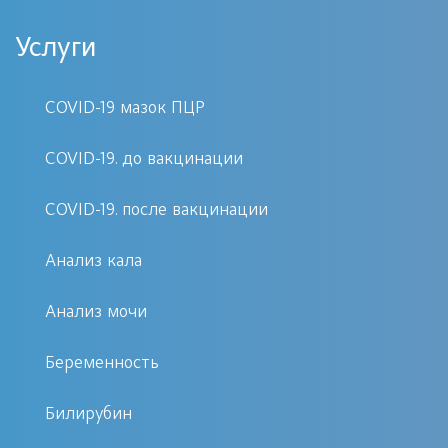
разнообразии. В настоящее время
существует определенный ряд
Услуги
различных методик лабораторного
анализа, которые помогают
COVID-19 мазок ПЦР
идентифицировать текущий
патологический процесс.
COVID-19. до вакцинации
COVID-19. после вакцинации
Квалифицированное выполнение
аналитических работ платно в
Анализ кала
медцентре «Первый Доктор» дает
возможность своевременно
Анализ мочи
установить причинное воздействие на
Беременность
организм, что значительно повышает
эффективность осуществления
Билирубин
последующих лечебных действий и