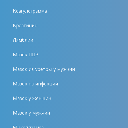
Основную роль результативность
метода дает при
Коагулограмма
функциональных и
Креатинин
воспалительных нарушениях
системы образования и оттока
Лямблии
мочи. Кроме того, используя
мониторинг данных можно
Мазок ПЦР
отследить и деятельность других
функционально взаимосвязанных
Мазок из уретры у мужчин
в организме систем.
Мазок на инфекции
Бактериологическая
идентификация возбудителя.
Мазок у женщин
Относится к
микробиологическим видам
Мазок у мужчин
анализа, которые представляют
Микоплазмоз