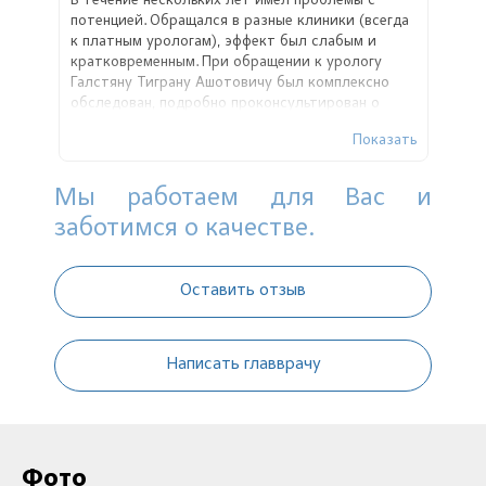
В течение нескольких лет имел проблемы с
потенцией. Обращался в разные клиники (всегда
к платным урологам), эффект был слабым и
кратковременным. При обращении к урологу
Галстяну Тиграну Ашотовичу был комплексно
обследован, подробно проконсультирован о
выявленных проблемах и методах лечения.
Показать
Остался доволен как результатом сразу после
лечения и спустя 7 месяцев после. Большое
спасибо!
Мы работаем для Вас и
заботимся о качестве.
Оставить отзыв
Написать главврачу
Фото