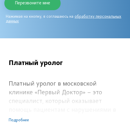
Нажимая на кнопку, я соглашаюсь на
обработку персональных
данных
Платный уролог
Платный уролог в московской
клинике «Первый Доктор» – это
специалист, который оказывает
помощь пациентам с нарушениями в
работе органов мочевой системы. В
Подробнее
его компетенцию входит также