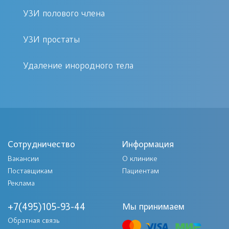
происходит фильтрование большого
УЗИ полового члена
количества жидкости с
растворенными в ней веществами, а
УЗИ простаты
потом, по мере прохождения по
специальным мелким канальцам
Удаление инородного тела
часть воды всасывается обратно, моча
концентрируется и уже потом
выделяется наружу.
Проблемами работы почки как
органа, формирующего мочу,
Сотрудничество
Информация
занимается врач нефролог. Это
Вакансии
О клинике
терапевтическая специальность,
Поставщикам
Пациентам
Реклама
нефролог не делает хирургических
операций. Основная патология,
+7(495)105-93-44
Мы принимаем
которой занимаются нефрологи —
Обратная связь