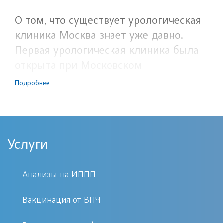
О том, что существует урологическая
клиника Москва знает уже давно.
Первая урологическая клиника была
открыта при Московском
университете в 1866 году. С тех пор
Подробнее
развитие урологии, как отдельной
дисциплины, продолжается
постоянно. Изучаются болезни,
совершенствуются методы
Услуги
исследования, создаются
специальные инструменты,
Анализы на ИППП
формулируются новые подходы к
лечению.
Вакцинация от ВПЧ