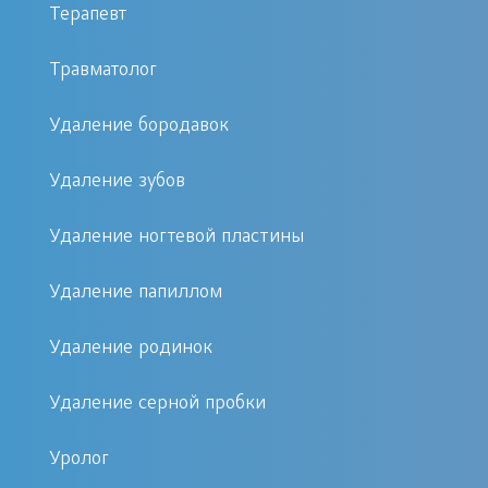
Терапевт
на миндалинах состоит из:
Травматолог
слизистого вещества;
отслоившегося эпителия;
Удаление бородавок
патогенных микроорганизмов;
Удаление зубов
продуктов их жизнедеятельности;
при острых течениях добавляется
Удаление ногтевой пластины
гной.
Удаление папиллом
Простое полоскание даже с
Удаление родинок
использованием специальных
растворов не дает достаточно
Удаление серной пробки
действенный результат,
соответственно профессиональное
Уролог
промывание с применением