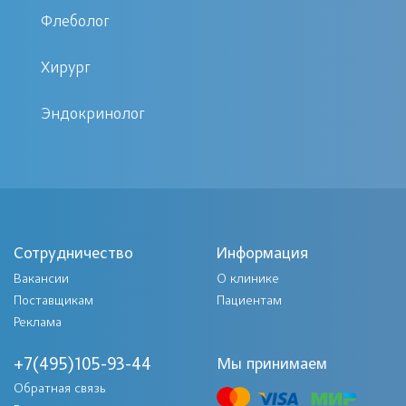
Флеболог
специальных методик в начале
развития заболевания наиболее
Хирург
эффективно.
Эндокринолог
После процедуры отмечается
уменьшение воспаленных миндалин в
размерах, их уплотнение, снижение
температуры тела и улучшение
общего состояния, исчезновение
Сотрудничество
Информация
суставных болей.
Вакансии
О клинике
Поставщикам
Методы для проведения процедуры
Пациентам
Реклама
ЛОР-специалист может использовать
+7(495)105-93-44
Мы принимаем
два способа промывания горла:
Обратная связь