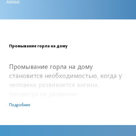
данных
Промывание горла на дому
Промывание горла на дому
становится необходимостью, когда у
человека развивается ангина.
Несмотря на развитие
фармацевтической промышленности,
Подробнее
промывание остается весьма
востребованной процедурой, которая
заключается в своеобразном