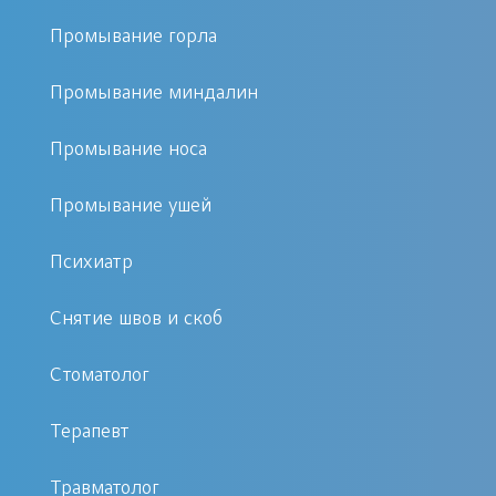
Следующие типичные показатели
Промывание горла
указывают на развитие
патологического отклонения в
Промывание миндалин
венозной сосудистой сети:
Промывание носа
часто возникающая отечность
Промывание ушей
нижних конечностей;
появление визуально видимой
Психиатр
венозной сетки, особенно с
Снятие швов и скоб
образованием локальных
сосудистых бугорков;
Стоматолог
тяжесть ног, болевой
дискомфорт;
Терапевт
появление судорожного
синдрома, который чаще
Травматолог