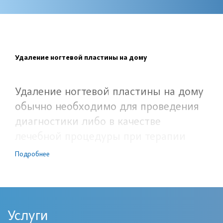
Удаление ногтевой пластины на дому
Удаление ногтевой пластины на дому
обычно необходимо для проведения
диагностики либо в качестве
лечебной процедуры при терапии
определенных патологий –
Подробнее
инфекционных, опухолевых либо
деформирующих. Лечение ногтевых
пластин входит в компетенцию
дерматологов. Но нередки случаи,
Услуги