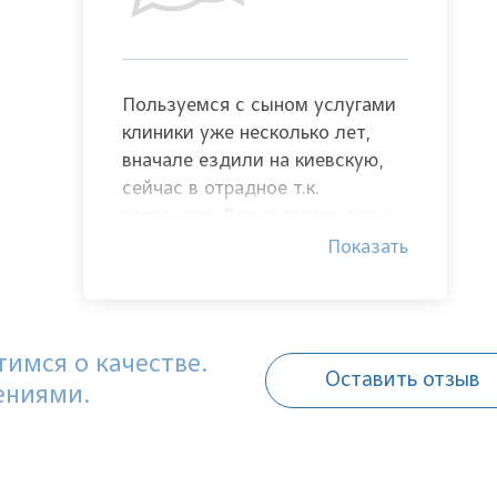
Пользуемся с сыном услугами
клиники уже несколько лет,
вначале ездили на киевскую,
сейчас в отрадное т.к.
переехали. Врачи всегда очень
чутко относятся к моему сыну,
Показать
быстро находят общий язык, а
главное — есть результат
лечения. Большое спасибо!
имся о качестве.
Оставить отзыв
ениями.