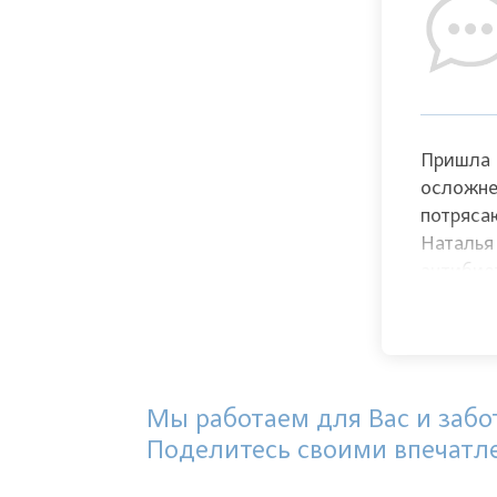
Пришла 
осложне
потряса
Наталья
антибио
поставил
благода
внимате
Мы работаем для Вас и забот
Поделитесь своими впечатл