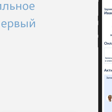
ильное
Первый