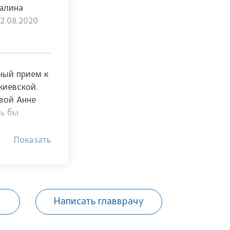
алина
2.08.2020
ный прием к
киевской.
вой Анне
сь бы
ость за ее
 за
Показать
ие и
Прописала
оэтапно,
к. Спасибо!
Написать главврачу