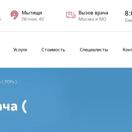
8:
Мытищи
Вызов врача
Б
Лётная, 40
Москва и МО
Еж
Услуги
Стоимость
Специалисты
Кон
 ( ЛОРа )
ча (