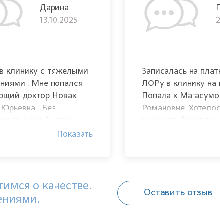
Дарина
Г
13.10.2025
2
в клинику с тяжелыми
Записалась на плат
ниями . Мне попался
ЛОРу в клинику на 
ющий доктор Новак
Попала к Магасумо
 Юрьевна . Без
Романовне. Хотело
тиков меня быстро
выразить благодарн
и на ноги . Большая
прекрасную работу,
Показать
рность такому
трепетное отношен
льному врачу .
профессионализм. 
все необходимое п
разъяснила что и ка
имся о качестве.
Оставить отзыв
ениями.