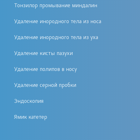
нашем медцентре?
Тонзилор промывание миндалин
Мы предлагаем комплексный подход
Удаление инородного тела из носа
к решению проблем с голосом. На
Удаление инородного тела из уха
первичной консультации врач
проведет тщательный осмотр с
Удаление кисты пазухи
помощью современного
оборудования, включая эндоскопию
Удаление полипов в носу
гортани (при необходимости), чтобы
визуализировать голосовые складки и
Удаление серной пробки
оценить их работу. Это позволяет
Эндоскопия
качественно и точно определить
причину проблемы – будь то
Ямик катетер
воспаление, перенапряжение или
органическое образование.