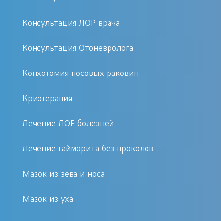
Кто такой врач-фониатр и кому он
Консультация ЛОР врача
необходим?
Консультация Отоневролога
Фониатр – это
Конхотомия носовых раковин
узкоспециализированный ЛОР-врач,
который занимается диагностикой,
Криотерапия
лечением и профилактикой
Лечение ЛОР болезней
заболеваний голосового аппарата. Его
помощь незаменима не только для
Лечение гайморита без проколов
певцов и актеров, но и для всех, чья
деятельность связана с голосовыми
Мазок из зева и носа
нагрузками.
Мазок из уха
Педагогам, лекторам, юристам,