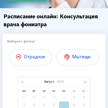
Расписание онлайн: Консультация
врача фониатра
Выберите филиал
Отрадное
Мытищи
Август,
2026
ПН
ВТ
СР
ЧТ
ПТ
СБ
ВС
27
28
29
30
31
1
2
3
4
5
6
7
8
9