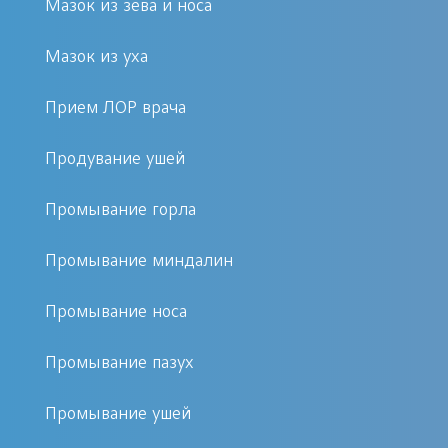
дыхание.
Мазок из зева и носа
Мазок из уха
Как проходит процедура
Прием ЛОР врача
Во время процедуры катетер «Ямик»
вводится в носовую полость, создавая
Продувание ушей
герметичное пространство, через
которое врач с помощью вакуума
Промывание горла
удаляет патологические выделения из
Промывание миндалин
пазух. Пациент чувствует
минимальный дискомфорт, а сама
Промывание носа
процедура занимает не более 15
минут. После санации дыхание
Промывание пазух
становится свободным, а боль и отёк
Промывание ушей
значительно уменьшаются.