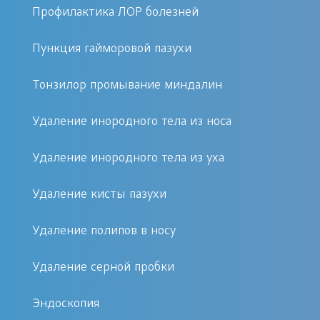
Профилактика ЛОР болезней
Преимущества процедуры в клинике
«Первый Доктор»
Пункция гайморовой пазухи
Опытные врачи, прошедшие
Тонзилор промывание миндалин
специальное обучение
Удаление инородного тела из носа
Современное оборудование
Индивидуальный подход к
Удаление инородного тела из уха
каждому пациенту
Возможность записаться на
Удаление кисты пазухи
удобное время онлайн или по
телефону
Удаление полипов в носу
Удаление серной пробки
Подготовка к процедуре
Эндоскопия
Перед санацией катетером «Ямик»