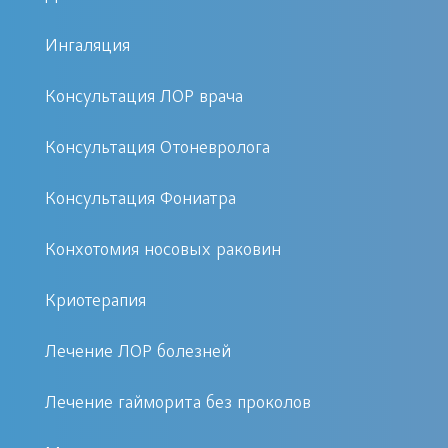
Санация катетером «Ямик»
Ингаляция
рекомендуется при следующих
состояниях:
Консультация ЛОР врача
Консультация Отоневролога
Хронический синусит
Острый ринит
Консультация Фониатра
Фронтит
Этмоидит
Конхотомия носовых раковин
Полипы носа
Криотерапия
Этот метод помогает в кратчайшие
Лечение ЛОР болезней
сроки облегчить состояние пациента,
устраняя застойные процессы в
Лечение гайморита без проколов
пазухах и восстанавливая нормальное