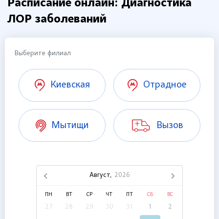
Расписание онлайн: Диагностика
ЛОР заболеваний
Выберите филиал
Киевская
Отрадное
Мытищи
Вызов
Август,
2026
ПН
ВТ
СР
ЧТ
ПТ
СБ
ВС
27
28
29
30
31
1
2