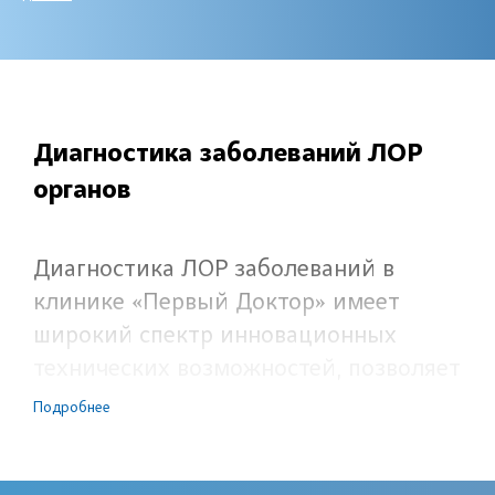
Диагностика заболеваний ЛОР
органов
Диагностика ЛОР заболеваний в
клинике «Первый Доктор» имеет
широкий спектр инновационных
технических возможностей, позволяет
выполнить обследование органов
Подробнее
слуха и носоглотки, установить
диагноз патологии и назначить цикл