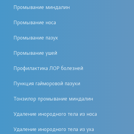
осмотра и опроса пациента.
Промывание миндалин
Перечень используемых в медицинском центре
Промывание носа
диагностических процедур:
Промывание пазух
Эндоскопия. Метод является
объективно максимально
Промывание ушей
информативным, для
осуществления обследования
Профилактика ЛОР болезней
врач использует тонкий, гибкий
Пункция гайморовой пазухи
зонд, снабженный оптическим
устройством с подсветкой.
Тонзилор промывание миндалин
В результате осмотра, полученная
Удаление инородного тела из носа
картинка выводится на экран
Удаление инородного тела из уха
монитора для изучения и