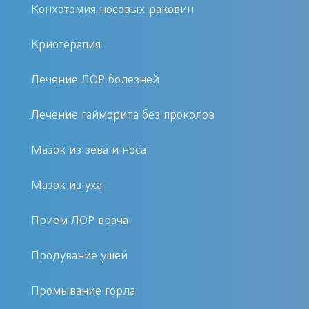
осложнений на другом органе этой
Конхотомия носовых раковин
системы. Благодаря использованию
технологической помощи,
Криотерапия
диагностические мероприятия
Лечение ЛОР болезней
осуществляются в достаточно
короткие сроки, позволяя оперативно
Лечение гайморита без проколов
предпринять лечебные действия.
Мазок из зева и носа
Клиника «Первый Доктор»
предоставляет спектр услуг по
Мазок из уха
обследованию ЛОР органов, выбор
Прием ЛОР врача
того или иного способа
подтверждения диагноза определяет
Продувание ушей
профильный специалист на
основании первичных данных
Промывание горла