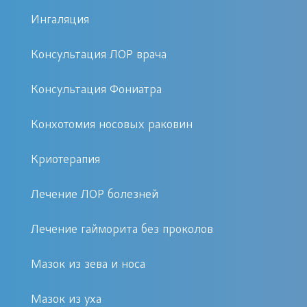
специалистов в этой области.
Ингаляция
Почему стоит выбрать наш медицинский
Консультация ЛОР врача
центр?
Консультация Фониатра
Мы понимаем, как важно доверять
Конхотомия носовых раковин
свое здоровье профессионалам и
получать медицинские услуги
Криотерапия
высокого уровня без лишних хлопот и
Лечение ЛОР болезней
задержек. Обращаясь к нам, вы
выбираете надежность и комфорт.
Лечение гайморита без проколов
Качественно: В нашем штате
Мазок из зева и носа
работают опытные
отоневрологи, которые
Мазок из уха