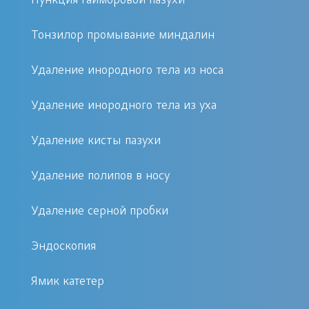
Пункция гайморовой пазухи
Быстро записаться: Мы ценим
ваше время. Записаться на прием
Тонзилор промывание миндалин
можно одним звонком или через
Удаление инородного тела из носа
удобную онлайн-форму на сайте
всего за пару минут, без
Удаление инородного тела из уха
длительных ожиданий в
очередях.
Удаление кисты пазухи
Отзывы: Лучшее подтверждение
нашей работы – это благодарные
Удаление полипов в носу
пациенты. С реальными
Удаление серной пробки
отзывами о работе наших
специалистов вы можете
Эндоскопия
ознакомиться на сайте или в
регистратуре центра.
Ямик катетер