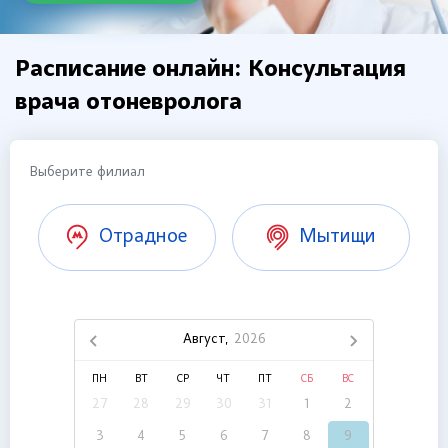
Расписание онлайн: Консультация
врача отоневролога
Выберите филиал
Отрадное
Мытищи
Август,
2026
ПН
ВТ
СР
ЧТ
ПТ
СБ
ВС
27
28
29
30
31
1
2
3
4
5
6
7
8
9