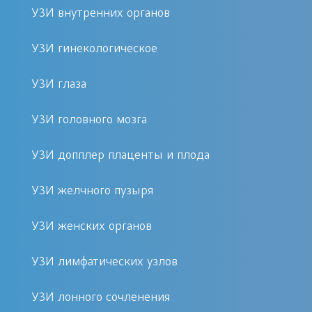
Заболевания поджелудочной
УЗИ внутренних органов
железы и других внутренних
органов
УЗИ гинекологическое
УЗИ глаза
Также процедура может быть
назначена для оценки динамики
УЗИ головного мозга
лечения хронических заболеваний и
планирования хирургических
УЗИ допплер плаценты и плода
вмешательств.
УЗИ желчного пузыря
Как проходит процедура
УЗИ женских органов
эластографии
УЗИ лимфатических узлов
Эластография является неинвазивной
и абсолютно безболезненной
УЗИ лонного сочленения