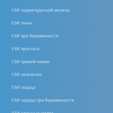
Возможность быстрого
УЗИ поджелудочной железы
оформления записи на удобное
для вас время
УЗИ почек
Положительные отзывы и
УЗИ при беременности
высокий уровень сервиса
УЗИ простаты
Подготовка к процедуре
УЗИ прямой кишки
В зависимости от органа, который
будет обследован, может
УЗИ селезенки
потребоваться определенная
УЗИ сердца
подготовка. Например, перед
исследованием печени рекомендуется
УЗИ сердца при беременности
воздержаться от приёма пищи за 4-6
часов. Точные рекомендации вы