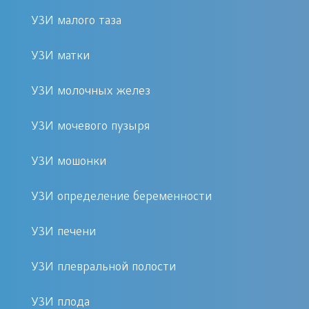
процедурой. Пациент располагается
УЗИ малого таза
на кушетке, и врач при помощи
специального датчика проводит
УЗИ матки
исследование выбранного органа.
Результаты фиксируются в реальном
УЗИ молочных желез
времени, что позволяет получить
УЗИ мочевого пузыря
точные данные о состоянии тканей в
кратчайшие сроки.
УЗИ мошонки
Преимущества эластографии в
УЗИ определение беременности
клинике «Первый Доктор»
УЗИ печени
Современное оборудование и
опытные специалисты
УЗИ плевральной полости
Доступные цены на
УЗИ плода
дополнительные услуги