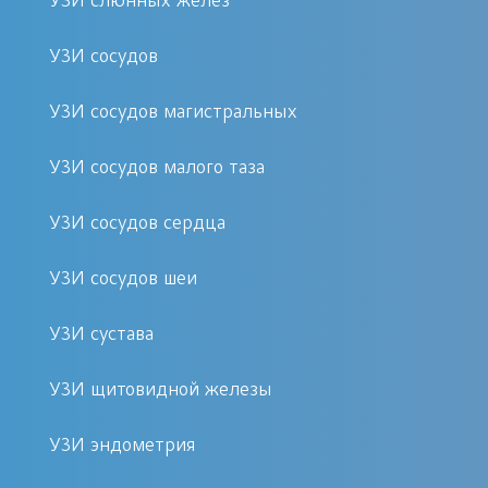
УЗИ слюнных желез
получите при записи на процедуру.
УЗИ сосудов
Реабилитация и уход после
УЗИ сосудов магистральных
процедуры
УЗИ сосудов малого таза
Эластография не требует
реабилитационного периода, так как
УЗИ сосудов сердца
процедура безопасна и не оказывает
УЗИ сосудов шеи
негативного воздействия на организм.
Пациент может сразу вернуться к
УЗИ сустава
повседневной активности. В случае
необходимости дальнейшего лечения
УЗИ щитовидной железы
или обследований, наши специалисты
готовы предложить комплексные
УЗИ эндометрия
решения.