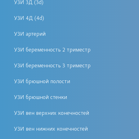
УЗИ 3Д (3d)
пациентов.
УЗИ 4Д (4d)
Показания к проведению
эластографии
УЗИ артерий
Эластография рекомендуется в случае
УЗИ беременность 2 триместр
подозрения на различные
УЗИ беременность 3 триместр
заболевания органов, таких как:
УЗИ брюшной полости
Жировой гепатоз и цирроз
печени
УЗИ брюшной стенки
Фиброз и воспалительные
УЗИ вен верхних конечностей
процессы
Опухолевые образования в
УЗИ вен нижних конечностей
тканях