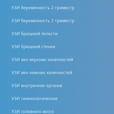
Снижение остроты зрения;
УЗИ беременность 2 триместр
Наличие травм глаза;
УЗИ беременность 3 триместр
Подозрение на катаракту или
глаукому;
УЗИ брюшной полости
Обследование при диабете.
УЗИ брюшной стенки
Как проходит процедура
УЗИ вен верхних конечностей
Процедура УЗИ глаза занимает всего
УЗИ вен нижних конечностей
15-20 минут. Пациенту необходимо
удобно расположиться на кушетке,
УЗИ внутренних органов
после чего врач нанесет специальный
гель на область вокруг глаз для
УЗИ гинекологическое
улучшения контакта с датчиком. Во
УЗИ головного мозга
время исследования вы сможете