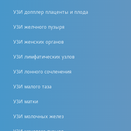
задать все интересующие вас
УЗИ допплер плаценты и плода
вопросы. Процедура безболезненная
и не требует анестезии.
УЗИ желчного пузыря
Преимущества процедуры в клинике
УЗИ женских органов
«Первый Доктор»
УЗИ лимфатических узлов
Выбирая нашу клинику, вы получаете
УЗИ лонного сочленения
множество преимуществ:
УЗИ малого таза
Современное оборудование для
проведения УЗИ;
УЗИ матки
Квалифицированные
УЗИ молочных желез
специалисты с большим опытом;
Комфортные условия для