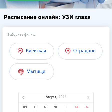
Расписание онлайн: УЗИ глаза
Выберите филиал
Киевская
Отрадное
Мытищи
Август,
2026
ПН
ВТ
СР
ЧТ
ПТ
СБ
ВС