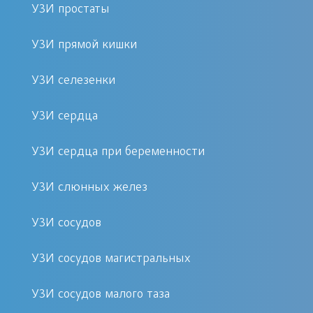
процедуры
УЗИ простаты
УЗИ прямой кишки
После УЗИ глаза не требуется
специальной реабилитации. Вы
УЗИ селезенки
сможете сразу вернуться к своим
делам. В редких случаях возможно
УЗИ сердца
небольшое покраснение кожи вокруг
глаз, которое быстро проходит
УЗИ сердца при беременности
самостоятельно. Мы рекомендуем
УЗИ слюнных желез
следить за своим состоянием и при
появлении любых необычных
УЗИ сосудов
симптомов обратиться к врачу.
УЗИ сосудов магистральных
УЗИ сосудов малого таза