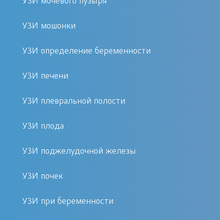
УЗИ мочевого пузыря
пациентов;
Возможность быстро записаться
УЗИ мошонки
на процедуру;
УЗИ определение беременности
Положительные отзывы от
довольных клиентов.
УЗИ печени
Подготовка к процедуре
УЗИ плевральной полости
Специальная подготовка к УЗИ глаза
УЗИ плода
не требуется. Рекомендуется только за
УЗИ поджелудочной железы
полчаса до процедуры не употреблять
пищу и напитки, чтобы избежать
УЗИ почек
дискомфорта во время обследования.
УЗИ при беременности
Реабилитация и уход после