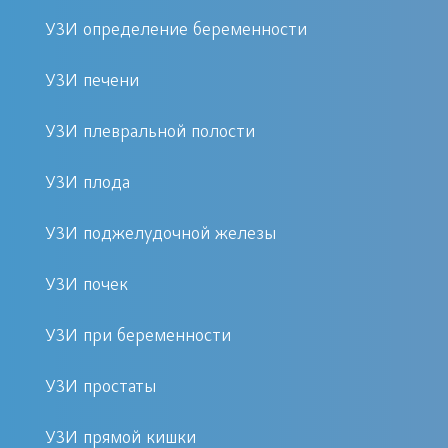
по окончанию первого триместра
УЗИ определение беременности
вынашивания, когда процесс
формирования плода заканчивается и
УЗИ печени
видны особенности его строения.
УЗИ плевральной полости
Виды получаемых характеристик
УЗИ плода
Модельное усовершенствование дает
УЗИ поджелудочной железы
возможность более масштабного
наблюдения и контроля
УЗИ почек
внутриполостного развития
УЗИ при беременности
эмбриона, позволяя вовремя
установить возможные нарушения
УЗИ простаты
при формировании, своевременно
предприняв соответствующие
УЗИ прямой кишки