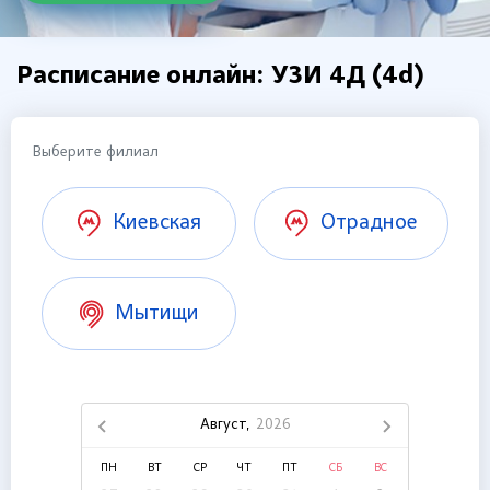
Расписание онлайн: УЗИ 4Д (4d)
Выберите филиал
Киевская
Отрадное
Мытищи
Август,
2026
ПН
ВТ
СР
ЧТ
ПТ
СБ
ВС