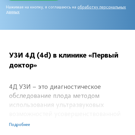
Нажимая на кнопку, я соглашаюсь на
обработку персональных
данных
УЗИ 4Д (4d) в клинике «Первый
доктор»
4Д УЗИ – это диагностическое
обследование плода методом
использования ультразвуковых
возможностей усовершенствованной
модели аппарата с получением
Подробнее
объемного изображения в настоящем