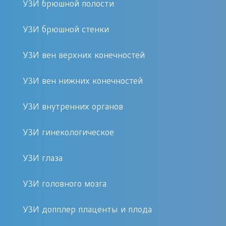
УЗИ брюшной полости
назначения профильного
специалиста, позволяя осуществить
УЗИ брюшной стенки
мероприятия по желанию пациентки.
УЗИ вен верхних конечностей
УЗИ 4D, критерии модернизации
УЗИ вен нижних конечностей
Совсем недавно диагностика
УЗИ внутренних органов
позволяла увидеть только плоский
формат картинки, не имеющей
УЗИ гинекологическое
цветовых оттенков, являясь
двухмерным пространственным
УЗИ глаза
изображением. Но с внедрением
УЗИ головного мозга
инновационных разработок и
постоянного развития способа
УЗИ допплер плаценты и плода
диагностики, появилась возможность