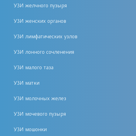
отображения не только объемного –
УЗИ желчного пузыря
трехмерного рисунка исследуемого
УЗИ женских органов
пространства, но и получение фото и
видеофиксации плода.
УЗИ лимфатических узлов
Методика 4d сканирования
УЗИ лонного сочленения
полностью изменила представление о
УЗИ малого таза
диагностических возможностях
процесса вынашивания плода,
УЗИ матки
результатом которой является
врачебное описание полученных
УЗИ молочных желез
данных и снимок визуального
отображения внутреннего
УЗИ мочевого пузыря
пространства. Процедура
УЗИ мошонки
выполняется в большинстве случаев