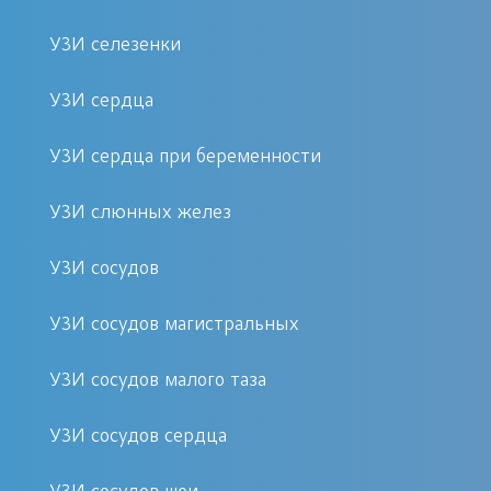
координирующие действия.
УЗИ селезенки
Возможности 4D УЗИ сканирования включают
УЗИ сердца
определение следующих диагностических
параметров:
УЗИ сердца при беременности
УЗИ слюнных желез
Внешнего соответствия
плода: рассматриваются
УЗИ сосудов
конечности, голова, лицо,
определяя даже мелкие
УЗИ сосудов магистральных
детали в виде количества
УЗИ сосудов малого таза
фаланг на руках и ногах, при
этом наблюдается высокий
УЗИ сосудов сердца
уровень разрешающих
способностей аппарата и