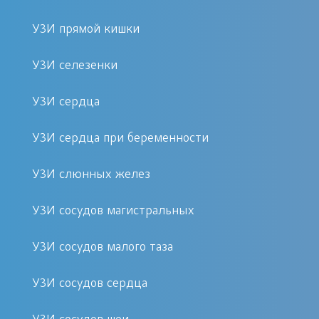
медицинских противопоказаний.
УЗИ прямой кишки
Виды ультразвуковых методов обследования
УЗИ селезенки
сосудистой системы
УЗИ сердца
Для изучения состояния кровеносной
системы в современной
УЗИ сердца при беременности
диагностической практике
УЗИ слюнных желез
используют четыре способа
ультразвукового исследования. В их
УЗИ сосудов магистральных
основе лежит вышеописанный
принцип визуализации при помощи
УЗИ сосудов малого таза
ультразвуковых волн. Каждый из
УЗИ сосудов сердца
методов способен определять
специфические параметры. Их