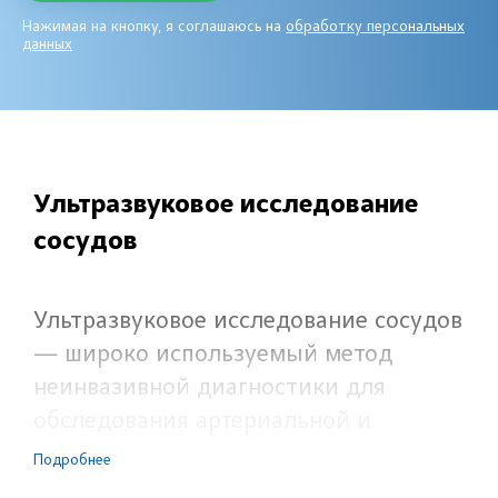
Нажимая на кнопку, я соглашаюсь на
обработку персональных
данных
Ультразвуковое исследование
сосудов
Ультразвуковое исследование сосудов
— широко используемый метод
неинвазивной диагностики для
обследования артериальной и
венозной сети организма. Здоровые
Подробнее
сосуды — основа естественного