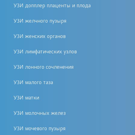
объекта. Принцип ультразвуковой
УЗИ допплер плаценты и плода
визуализации естественен для живой
УЗИ желчного пузыря
природы, например, аналогичным
образом при перемещении
УЗИ женских органов
ориентируются летучие мыши.
УЗИ лимфатических узлов
В медицине возможности ультразвука
УЗИ лонного сочленения
используют для определения
размеров и очертаний внутренних
УЗИ малого таза
органов, изучения состояния тканей и
сосудов, выявления отклонений от
УЗИ матки
нормы и диагностирования опухолей.
При помощи специального аппарата
УЗИ молочных желез
врач направляет ультразвук в
УЗИ мочевого пузыря
изучаемую область тела. Волны,