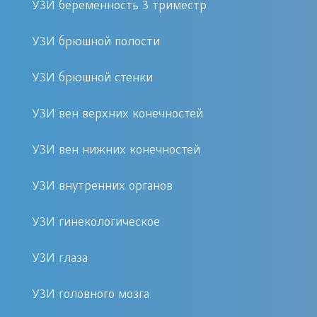
УЗИ беременность 3 триместр
квалификация специалиста.
УЗИ брюшной полости
Принцип ультразвуковой диагностики сосудов
УЗИ брюшной стенки
Ультразвуковое исследование —
УЗИ вен верхних конечностей
высокоточный метод визуализации
тканей и внутренних органов. Его
УЗИ вен нижних конечностей
принцип основан на использовании
звуковых волн ультравысокой
УЗИ внутренних органов
частоты. Испускаемая волна
сталкивается с предметом и
УЗИ гинекологическое
отражается назад. Проанализировав
УЗИ глаза
характер отраженной волны, можно
получить информацию о форме,
УЗИ головного мозга
размерах и твердости исследуемого