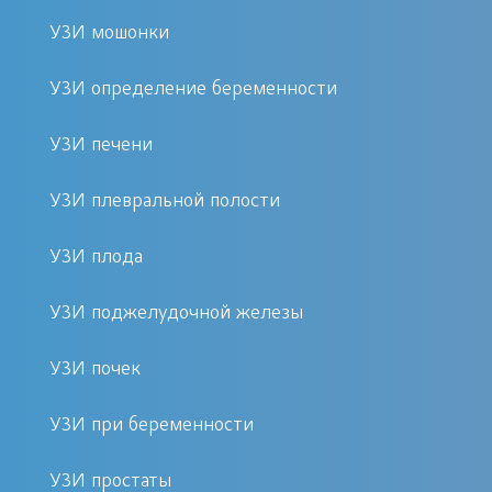
отраженные от конкретного органа,
УЗИ мошонки
улавливаются приемником и
анализируются компьютером. На
УЗИ определение беременности
монитор выводится двухмерное
УЗИ печени
изображение исследуемого объекта.
УЗИ плевральной полости
При ультразвуковой диагностике не
используют ионизирующее
УЗИ плода
излучение, не нарушают целостности
УЗИ поджелудочной железы
кожи, не применяют дополнительные
медикаментозные средства.
УЗИ почек
Процедура абсолютно безопасна, не
вызывает каких-либо ощущений,
УЗИ при беременности
допускает неограниченный цикл
повторов, не имеет возрастных и
УЗИ простаты