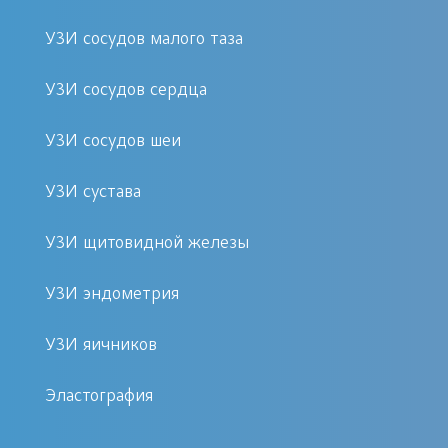
процедуры
УЗИ сосудов малого таза
После проведения УЗИ лонного
УЗИ сосудов сердца
сочленения не требуется
специального ухода или
УЗИ сосудов шеи
реабилитации. Результаты
УЗИ сустава
исследования будут предоставлены
вам сразу после процедуры, а врач
УЗИ щитовидной железы
даст рекомендации по дальнейшим
действиям, если это необходимо.
УЗИ эндометрия
Никаких ограничений по физической
активности после УЗИ нет.
УЗИ яичников
Эластография