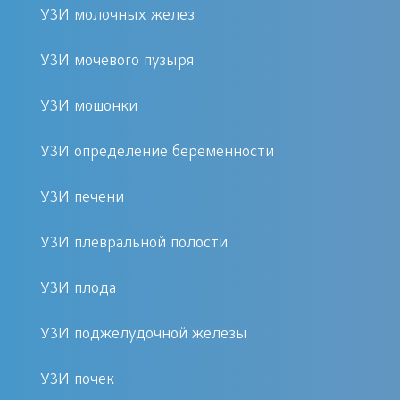
УЗИ молочных желез
«Первый Доктор»
УЗИ мочевого пузыря
Почему стоит выбрать наш медцентр
для проведения УЗИ лонного
УЗИ мошонки
сочленения:
УЗИ определение беременности
Опытные специалисты с
УЗИ печени
многолетним стажем
Современное оборудование
УЗИ плевральной полости
экспертного класса
Минимальное время ожидания
УЗИ плода
— записаться можно онлайн или
УЗИ поджелудочной железы
по телефону
Доступные цены и гибкая
УЗИ почек
система скидок