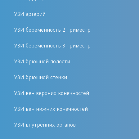
лонного сочленения
УЗИ артерий
Данная процедура показана при
следующих симптомах и состояниях:
УЗИ беременность 2 триместр
УЗИ беременность 3 триместр
Боли в области таза
Травмы или подозрения на
УЗИ брюшной полости
вывихи
Диагностика воспалительных
УЗИ брюшной стенки
процессов
УЗИ вен верхних конечностей
Подозрения на артрит или
артроз
УЗИ вен нижних конечностей
Контроль после хирургического
вмешательства
УЗИ внутренних органов