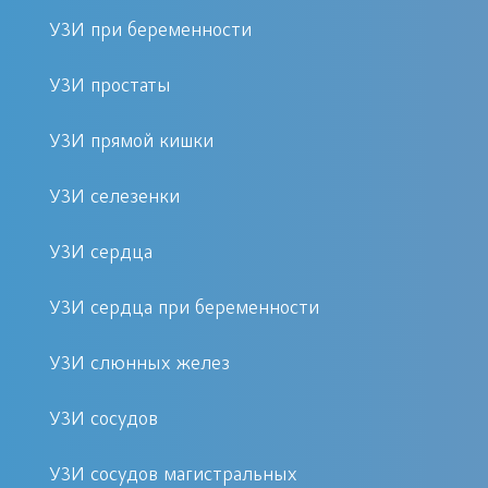
Комфортные условия
УЗИ при беременности
пребывания для пациентов
УЗИ простаты
Подготовка к процедуре
УЗИ прямой кишки
Специальной подготовки к УЗИ
УЗИ селезенки
лонного сочленения не требуется.
Рекомендуется надеть удобную
УЗИ сердца
одежду и прийти за 10-15 минут до
УЗИ сердца при беременности
начала исследования для оформления
документов. Если вы принимаете
УЗИ слюнных желез
какие-либо медикаменты, сообщите
об этом врачу заранее.
УЗИ сосудов
Реабилитация и уход после
УЗИ сосудов магистральных