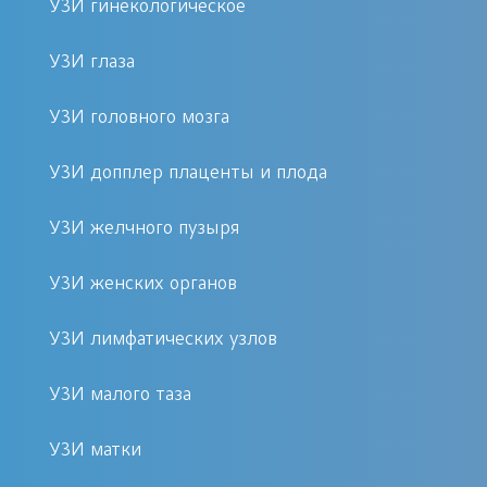
Как проходит процедура
УЗИ гинекологическое
УЗИ глаза
УЗИ лонного сочленения проводится в
комфортной обстановке и занимает
УЗИ головного мозга
не более 20 минут. Во время
процедуры пациент ложится на
УЗИ допплер плаценты и плода
кушетку, и врач наносит специальный
гель для улучшения контакта с кожей.
УЗИ желчного пузыря
С помощью ультразвукового датчика
УЗИ женских органов
специалист проводит исследование,
анализируя полученные изображения
УЗИ лимфатических узлов
на мониторе. Процедура полностью
безболезненна и не вызывает
УЗИ малого таза
дискомфорта.
УЗИ матки
Преимущества процедуры в клинике