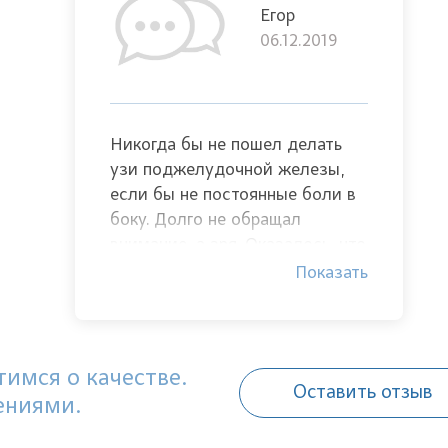
Егор
06.12.2019
Никогда бы не пошел делать
узи поджелудочной железы,
если бы не постоянные боли в
боку. Долго не обращал
внимание, а зря. Оказалось, что
панкреатит. Уже на приеме врач
Показать
рассказала об изменениях в
самой железе, посоветовала
обратиться к специалисту,
который назначил лечение.
имся о качестве.
Оставить отзыв
Спасибо
ениями.