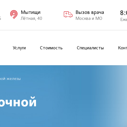
8:
Мытищи
Вызов врача
Б
Лётная, 40
Москва и МО
Еж
Услуги
Стоимость
Специалисты
Кон
ной железы
очной