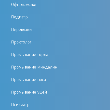
Офтальмолог
соответствии со следующими
профильными направлениями:
Педиатр
терапия;
Перевязки
хирургия;
Проктолог
педиатрия;
дерматология;
Промывание горла
неврология;
отоларингология;
Промывание миндалин
офтальмология;
ревматология;
Промывание носа
педиатрия;
Промывание ушей
эндокринология и др.
Психиатр
Врачи многопрофильного центра