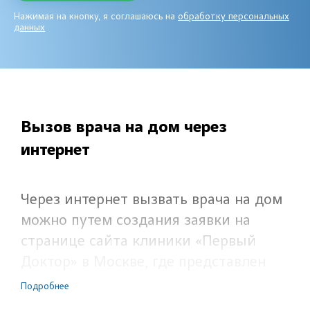
Нажимая на кнопку, я соглашаюсь на
обработку персональных
данных
Вызов врача на дом через
интернет
Через интернет вызвать врача на дом
можно путем создания заявки на
странице сайта клиники «Первый
Доктор» в Москве, где представлен
полный перечень осуществляемых на
Подробнее
выезде платных консультационных и