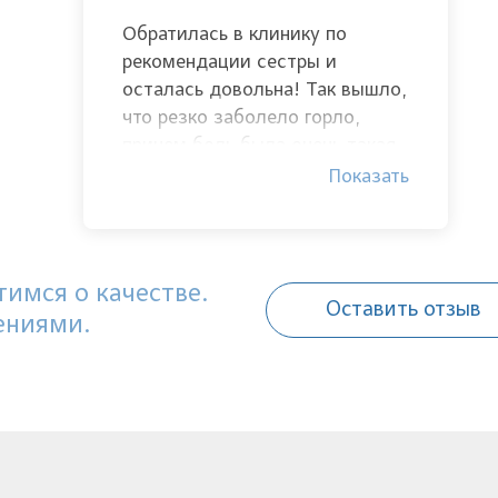
Обратилась в клинику по
рекомендации сестры и
осталась довольна! Так вышло,
что резко заболело горло,
причем боль была очень такая,
необычная. Пришла на
Показать
консультацию и оказалось, что
у меня гнойники в горле.
Доктор Малкаров мне всё
объяснил, указал на причины
имся о качестве.
Оставить отзыв
возникновения и назначил план
ениями.
лечения. Могу сказать, что
лечение сразу начало помогать
и я быстро пришла в себя.
Спасибо ему огромное за
внимательность и
профессионализм!