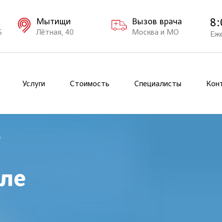
8:
Мытищи
Вызов врача
Б
Лётная, 40
Москва и МО
Еж
Услуги
Стоимость
Специалисты
Кон
е
рле